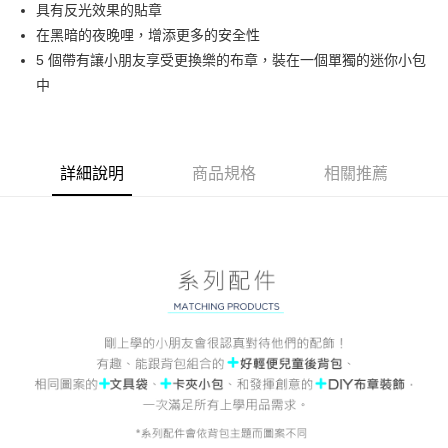
Hami Point
具有反光效果的貼章
相關說明
在黑暗的夜晚哩，增添更多的安全性
「Hami Point」為中華電信所提供之點數服務，可於會員專區綁定中華電信
5 個帶有讓小朋友享受更換樂的布章，裝在一個單獨的迷你小包
ATM付款
會員帳號後，即可在購物車使用 Hami Point 折抵消費金額 (1點等於1元)。
中
貨到付款
運送方式
詳細說明
商品規格
相關推薦
付款後全家取貨
每筆NT$80，滿NT$900(含以上)免運費
付款後7-11取貨
每筆NT$80，滿NT$999(含以上)免運費
宅配
每筆NT$80，滿NT$999(含以上)免運費
宅配-離島
每筆NT$80，滿NT$999(含以上)免運費
貨到付款