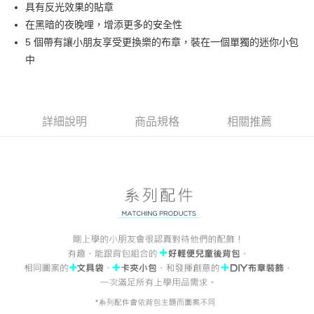
Hami Point
具有反光效果的貼章
相關說明
在黑暗的夜晚哩，增添更多的安全性
「Hami Point」為中華電信所提供之點數服務，可於會員專區綁定中華電信
5 個帶有讓小朋友享受更換樂的布章，裝在一個單獨的迷你小包
ATM付款
會員帳號後，即可在購物車使用 Hami Point 折抵消費金額 (1點等於1元)。
中
貨到付款
運送方式
詳細說明
商品規格
相關推薦
付款後全家取貨
每筆NT$80，滿NT$900(含以上)免運費
付款後7-11取貨
每筆NT$80，滿NT$999(含以上)免運費
宅配
每筆NT$80，滿NT$999(含以上)免運費
宅配-離島
每筆NT$80，滿NT$999(含以上)免運費
貨到付款