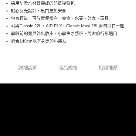
Hami Point
採用防潑水材質製成的兒童後背包
相關說明
貼心反光設計，出門更加安全
「Hami Point」為中華電信所提供之點數服務，可於會員專區綁定中華電信
包身輕量，可放置便當盒、零食、水壺、外套、玩具
ATM付款
會員帳號後，即可在購物車使用 Hami Point 折抵消費金額 (1點等於1元)。
可與Classic 22L、AIR FLX、Classic Maxi 28L書包扣在一起
貨到付款
學齡前的寶貝外出散步、小學生才藝班、周末旅行都適用
適合140cm以下身高的小朋友
運送方式
付款後全家取貨
每筆NT$80，滿NT$900(含以上)免運費
詳細說明
商品規格
相關推薦
付款後7-11取貨
每筆NT$80，滿NT$999(含以上)免運費
宅配
每筆NT$80，滿NT$999(含以上)免運費
宅配-離島
每筆NT$80，滿NT$999(含以上)免運費
貨到付款