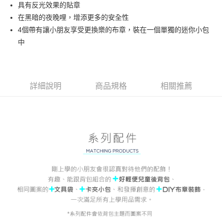
Hami Point
具有反光效果的貼章
相關說明
在黑暗的夜晚哩，增添更多的安全性
「Hami Point」為中華電信所提供之點數服務，可於會員專區綁定中華電信
4個帶有讓小朋友享受更換樂的布章，裝在一個單獨的迷你小包
ATM付款
會員帳號後，即可在購物車使用 Hami Point 折抵消費金額 (1點等於1元)。
中
貨到付款
運送方式
詳細說明
商品規格
相關推薦
付款後全家取貨
每筆NT$80，滿NT$900(含以上)免運費
付款後7-11取貨
每筆NT$80，滿NT$999(含以上)免運費
宅配
每筆NT$80，滿NT$999(含以上)免運費
宅配-離島
每筆NT$80，滿NT$999(含以上)免運費
貨到付款