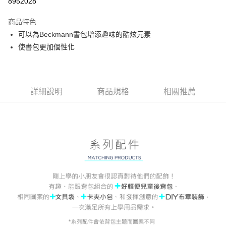
8952028
Apple Pay
商品特色
Hami Point
可以為Beckmann書包增添趣味的酷炫元素
相關說明
使書包更加個性化
「Hami Point」為中華電信所提供之點數服務，可於會員專區綁定中華電信
ATM付款
會員帳號後，即可在購物車使用 Hami Point 折抵消費金額 (1點等於1元)。
貨到付款
詳細說明
商品規格
相關推薦
運送方式
付款後全家取貨
每筆NT$80，滿NT$900(含以上)免運費
付款後7-11取貨
每筆NT$80，滿NT$999(含以上)免運費
宅配
每筆NT$80，滿NT$999(含以上)免運費
宅配-離島