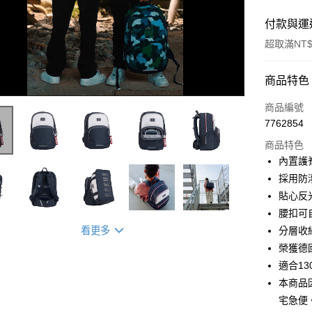
付款與運
超取滿NT$
付款方式
商品特色
信用卡一
商品編號
7762854
超商取貨
商品特色
LINE Pay
內置護
採用防
Apple Pay
貼心反
Hami Poin
腰扣可
相關說明
看更多
分層收
「Hami
榮獲德
ATM付款
信會員帳號後
元)。
適合13
貨到付款
本商品
宅急便