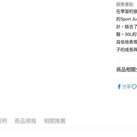
運送方式
銷售重點
在學習的旅
全家取貨
的Sport
每筆NT$8
計，結合
付款後全
驗。30L
自信地表
每筆NT$8
子的成長與
7-11取貨
每筆NT$8
商品相關分
付款後7-1
中高年級書包｜
每筆NT$8
分享
宅配
每筆NT$8
宅配-離島
說明
商品規格
相關推薦
每筆NT$8
貨到付款