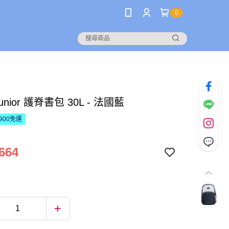
0
 Junior 護脊書包 30L - 法國藍
900免運
664