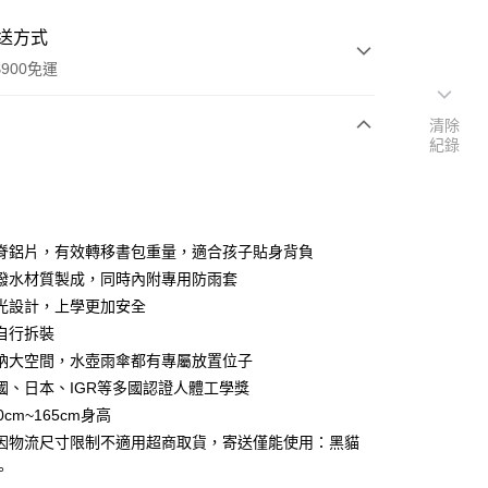
送方式
900免運
清除
紀錄
次付款
付款
脊鋁片，有效轉移書包重量，適合孩子貼身背負
潑水材質製成，同時內附專用防雨套
光設計，上學更加安全
t
自行拆裝
納大空間，水壺雨傘都有專屬放置位子
 Point」為中華電信所提供之點數服務，可於會員專區綁定中華電
國、日本、IGR等多國認證人體工學獎
，即可在購物車使用 Hami Point 折抵消費金額 (1點等於1
0cm~165cm身高
因物流尺寸限制不適用超商取貨，寄送僅能使用：黑貓
。