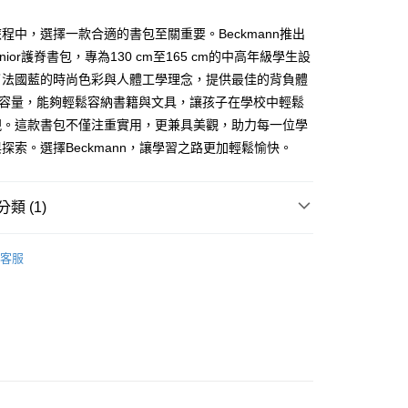
程中，選擇一款合適的書包至關重要。Beckmann推出
付款
 Junior護脊書包，專為130 cm至165 cm的中高年級學生設
0，滿NT$999(含以上)免運費
了法國藍的時尚色彩與人體工學理念，提供最佳的背負體
家取貨
的容量，能夠輕鬆容納書籍與文具，讓孩子在學校中輕鬆
現。這款書包不僅注重實用，更兼具美觀，助力每一位學
0，滿NT$900(含以上)免運費
探索。選擇Beckmann，讓學習之路更加輕鬆愉快。
付款
0，滿NT$1,000(含以上)免運費
類 (1)
1取貨
130 cm ─ 165 cm
0，滿NT$999(含以上)免運費
客服
0，滿NT$999(含以上)免運費
0，滿NT$999(含以上)免運費