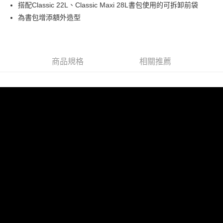
Hami Point
搭配Classic 22L、Classic Maxi 28L書包使用的可拆卸前袋
相關說明
為書包增添額外造型
「Hami Point」為中華電信所提供之點數服務，可於會員專區綁定中華電信
ATM付款
會員帳號後，即可在購物車使用 Hami Point 折抵消費金額 (1點等於1元)。
貨到付款
商品規格
相關推薦
運送方式
付款後全家取貨
每筆NT$80，滿NT$900(含以上)免運費
付款後7-11取貨
每筆NT$80，滿NT$999(含以上)免運費
宅配
每筆NT$80，滿NT$999(含以上)免運費
宅配-離島
每筆NT$80，滿NT$999(含以上)免運費
貨到付款