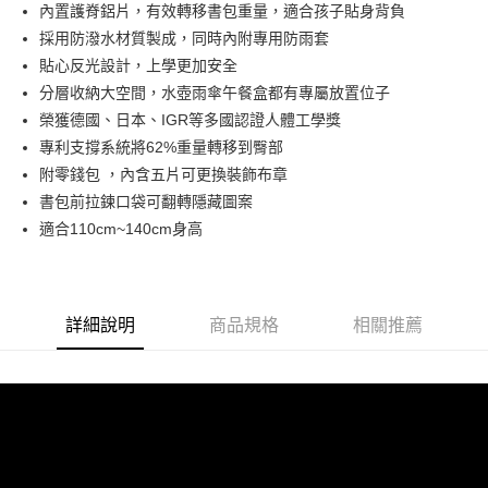
Hami Point
內置護脊鋁片，有效轉移書包重量，適合孩子貼身背負
相關說明
採用防潑水材質製成，同時內附專用防雨套
「Hami Point」為中華電信所提供之點數服務，可於會員專區綁定中華電信
貼心反光設計，上學更加安全
ATM付款
會員帳號後，即可在購物車使用 Hami Point 折抵消費金額 (1點等於1元)。
分層收納大空間，水壺雨傘午餐盒都有專屬放置位子
貨到付款
榮獲德國、日本、IGR等多國認證人體工學獎
專利支撐系統將62%重量轉移到臀部
運送方式
附零錢包 ，內含五片可更換裝飾布章
書包前拉鍊口袋可翻轉隱藏圖案
付款後全家取貨
適合110cm~140cm身高
每筆NT$80，滿NT$900(含以上)免運費
付款後7-11取貨
每筆NT$80，滿NT$999(含以上)免運費
詳細說明
商品規格
相關推薦
宅配
每筆NT$80，滿NT$999(含以上)免運費
宅配-離島
每筆NT$80，滿NT$999(含以上)免運費
貨到付款