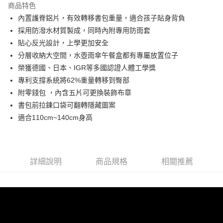
商品特色
Hami Point
內置護脊鋁片，有效轉移書包重量，適合孩子貼身背負
相關說明
採用防潑水材質製成，同時內附專用防雨套
「Hami Point」為中華電信所提供之點數服務，可於會員專區綁定中華電信
貼心反光設計，上學更加安全
ATM付款
會員帳號後，即可在購物車使用 Hami Point 折抵消費金額 (1點等於1元)。
分層收納大空間，水壺雨傘午餐盒都有專屬放置位子
貨到付款
榮獲德國、日本、IGR等多國認證人體工學獎
專利支撐系統將62%重量轉移到臀部
運送方式
附零錢包 ，內含五片可更換裝飾布章
書包前拉鍊口袋可翻轉隱藏圖案
付款後全家取貨
適合110cm~140cm身高
每筆NT$80，滿NT$900(含以上)免運費
付款後7-11取貨
每筆NT$80，滿NT$999(含以上)免運費
詳細說明
商品規格
相關推薦
宅配
每筆NT$80，滿NT$999(含以上)免運費
宅配-離島
每筆NT$80，滿NT$999(含以上)免運費