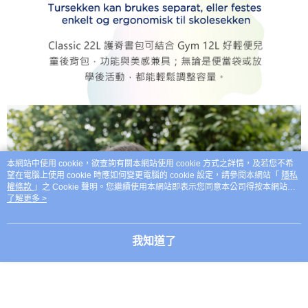
本網站中使用 cookie，欲查詢有關本網站使用 cookie 方式之詳情，及若您不希
望在電腦上使用 cookie 時應如何變更電腦的 cookie 設定，請參閱本網站「
隱私
權條款
」之 Cookie 聲明。您繼續使用本網站即表示您同意本公司得按本網站使
用條款之 Cookie 聲明使用 cookie。
了解更多 >
我知道了