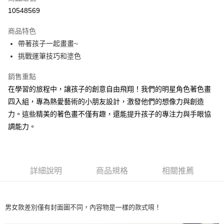
LINE Pay
10548569
Apple Pay
商品特色
Hami Point
帶著孩子一起畫畫~
相關說明
挑戰運筆技巧和塗色
「Hami Point」為中華電信所提供之點數服務，可於會員專區綁定中華電信
ATM付款
會員帳號後，即可在購物車使用 Hami Point 折抵消費金額 (1點等於1元)。
銷售重點
在學習的旅程中，讓孩子的創意自由飛翔！我們的明星角色著色畫
貨到付款
四入組，專為熱愛藝術的小朋友設計，激發他們的想像力與創造
力。這些精美的著色畫不僅有趣，還能提升孩子的專注力與手眼協
運送方式
調能力。
付款後全家取貨
每筆NT$80，滿NT$900(含以上)免運費
付款後7-11取貨
詳細說明
商品規格
相關推薦
每筆NT$80，滿NT$999(含以上)免運費
宅配
男女款差別僅有封面圖不同，內容物是一樣的款式唷！
每筆NT$80，滿NT$999(含以上)免運費