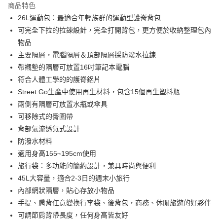
商品特色
Hami Point
26L運動包：最適合年輕族群的運動型護脊背包
相關說明
可完全下拉的拉鍊設計，完全打開背包，更方便於收納整理包內
「Hami Point」為中華電信所提供之點數服務，可於會員專區綁定中華電信
物品
ATM付款
會員帳號後，即可在購物車使用 Hami Point 折抵消費金額 (1點等於1元)。
主要隔層，電腦隔層＆頂部隔層採防潑水拉鍊
貨到付款
帶襯墊的隔層可放置16吋筆記本電腦
符合人體工學的的護脊鋁片
運送方式
Street Go生產中使用再生材料，包含15個再生塑料瓶
兩側有隔層可放置水瓶或傘具
宅配
可移除式的臀圍帶
每筆NT$80，滿NT$999(含以上)免運費
背部氣流透氣式設計
宅配-離島
防潑水材料
每筆NT$80，滿NT$999(含以上)免運費
適用身高155~195cm使用
旅行袋：多功能的簡約設計，兼具時尚與便利
貨到付款
45L大容量，適合2-3日的週末小旅行
每筆NT$80，滿NT$999(含以上)免運費
內部網狀隔層，貼心存放小物品
手提、肩背任意變換行李袋、後背包，商務、休閒旅遊的好夥伴
可調節肩背帶長度，任何身高皆友好