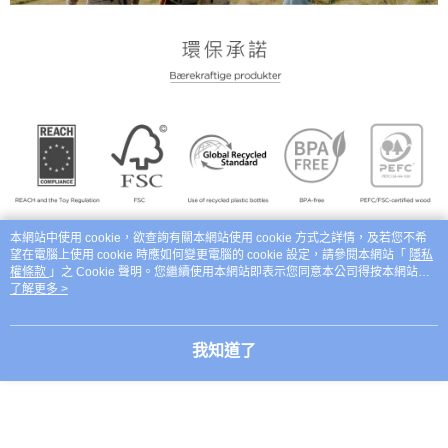
本網站中使用 cookie，欲查詢有關本網站使用 cookie 方式之詳情，及若您不希
望在電腦上使用 cookie 時應如何變更電腦的 cookie 設定，請參閱本網站「
隱私
權條款
」之 Cookie 聲明。您繼續使用本網站即表示您同意本公司得按本網站使
用條款之 Cookie 聲明使用 cookie。
了解更多 >
我知道了