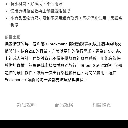
防水材質，好擦拭、不怕雨淋
使用寶特瓶回收再生聚酯纖維製成
本商品因物流尺寸限制不適用超商取貨，寄送僅能使用：黑貓宅
急便
銷售重點
探索街頭的每一個角落，Beckmann 挪威護脊書包以其獨特的地衣
綠設計，結合26L的容量，完美滿足你的旅行需求。專為145 cm以
上的成人設計，這款護脊包不僅提供舒適的背負體驗，更能有效保
護你的脊椎。無論是城市探險或短途旅行，Street Go街頭旅行包都
是你的最佳夥伴，讓每一次出行都輕鬆自在，時尚又實用。選擇
Beckmann，讓你的每一步都充滿風格與自信。
詳細說明
商品規格
相關推薦